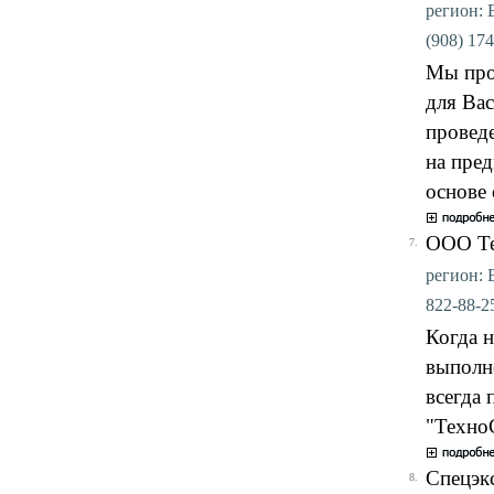
регион: 
(908) 174
Мы про
для Вас
проведе
на пре
основе
ООО Т
7.
регион: 
822-88-25
Когда 
выполн
всегда
"Техно
Спецэк
8.