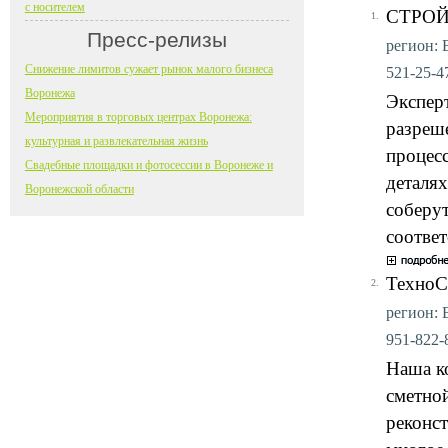
с носителем
СТРО
1.
Пресс-релизы
регион: В
Снижение лимитов сужает рынок малого бизнеса
521-25-47
Воронежа
Экспе
Мероприятия в торговых центрах Воронежа:
разреш
культурная и развлекательная жизнь
процес
Свадебные площадки и фотосессии в Воронеже и
деталя
Воронежской области
соберут
соотве
ТехноС
2.
регион: В
951-822-8
Наша к
сметно
реконс