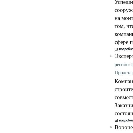
Успешна
сооруже
на мон
том, ч
компан
сфере 
Экспер
5.
регион: 
Пролетарс
Компан
строите
совмест
Заказч
состоян
Вороне
6.