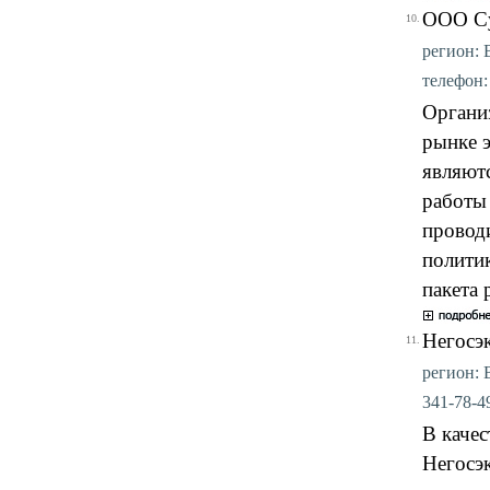
ООО Су
10.
регион: 
телефон: 
Органи
рынке 
являют
работы
проводи
политик
пакета 
Негосэ
11.
регион: В
341-78-49
В каче
Негосэ