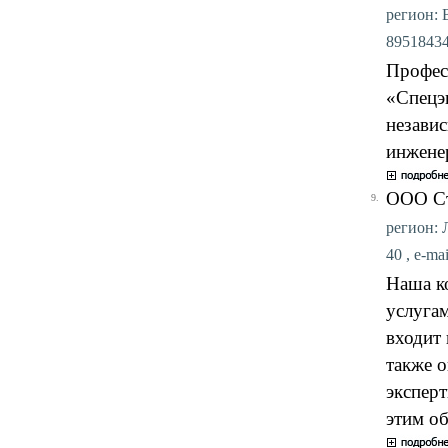
регион: 
89518434
Профес
«Спецэ
незави
инжене
ООО Ст
9.
регион: Л
40 , e-ma
Наша к
услугам
входит 
также о
экспер
этим об