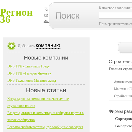
Ключевое слово или 
Регион
36
Пример: экспертиза с
компанию
Добавить
Новые компании
Строительс
DNS ТРК «Сити-парк Град»
Главная стра
DNS ТРЦ «Галерея Чижова»
DNS Технопоинт Магазин-склад
Архитектура
Новые статьи
Монтаж и П
Стройтехни
Когда карточка компании отвечает лучше
случайного поиска
Фирмы раз
Разделы, авторы и комментарии собирают портал в
Сортиров
живое сообщество
Выберите
Реклама срабатывает там, где сообщение совпадает