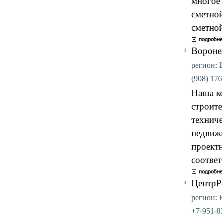
многое
сметной
сметно
Вороне
3.
регион: 
(908) 176
Наша к
строит
техниче
недвиж
проект
соотве
ЦентрР
4.
регион: 
+7-951-83