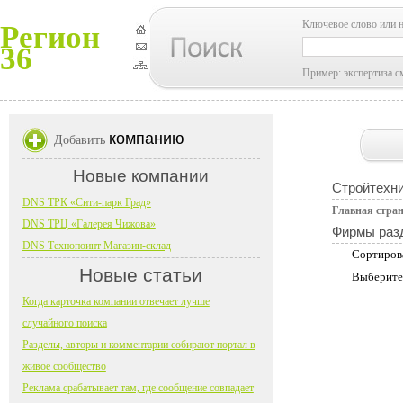
Ключевое слово или 
Регион
36
Пример: экспертиза с
компанию
Добавить
Новые компании
Стройтехн
DNS ТРК «Сити-парк Град»
Главная стра
DNS ТРЦ «Галерея Чижова»
Фирмы раз
DNS Технопоинт Магазин-склад
Сортиров
Новые статьи
Выберите
Когда карточка компании отвечает лучше
случайного поиска
Разделы, авторы и комментарии собирают портал в
живое сообщество
Реклама срабатывает там, где сообщение совпадает