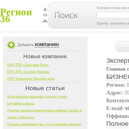
Ключевое слово или 
Регион
36
Пример: экспертиза с
компанию
Добавить
Новые компании
Экспер
DNS ТРК «Сити-парк Град»
Главная 
DNS ТРЦ «Галерея Чижова»
БИЗНЕ
DNS Технопоинт Магазин-склад
Регион:
Новые статьи
Адрес:
39
Когда карточка компании отвечает лучше
Контакт
случайного поиска
E-mail:
v
Разделы, авторы и комментарии собирают портал в
Оффициа
живое сообщество
Полное
Реклама срабатывает там, где сообщение совпадает