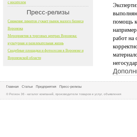
с носителем
Эксперти
Пресс-релизы
выполняю
помощь к
Снижение лимитов сужает рынок малого бизнеса
Воронежа
например
Мероприятия в торговых центрах Воронежа:
работ на
культурная и развлекательная жизнь
корректн
Свадебные площадки и фотосессии в Воронеже и
материал
Воронежской области
негосуда
Дополн
Главная
Статьи
Предприятия
Пресс-релизы
© Регион 36 - каталог компаний, производители товаров и услуг, объявления