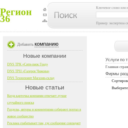
Ключевое слово или 
Регион
36
Пример: экспертиза с
компанию
Добавить
Новые компании
Услуги по 
DNS ТРК «Сити-парк Град»
Главная стра
DNS ТРЦ «Галерея Чижова»
Фирмы раз
DNS Технопоинт Магазин-склад
Сортиров
Новые статьи
Выберите
Когда карточка компании отвечает лучше
случайного поиска
Разделы, авторы и комментарии собирают портал в
живое сообщество
Реклама срабатывает там, где сообщение совпадает