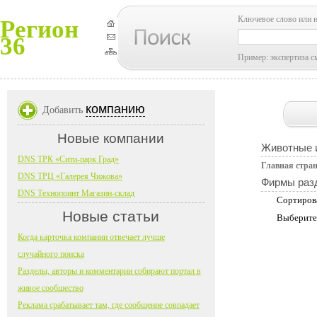
Ключевое слово или 
Регион
36
Пример: экспертиза с
компанию
Добавить
Новые компании
Животные и
DNS ТРК «Сити-парк Град»
Главная стра
DNS ТРЦ «Галерея Чижова»
Фирмы раз
DNS Технопоинт Магазин-склад
Сортиров
Новые статьи
Выберите
Когда карточка компании отвечает лучше
случайного поиска
Разделы, авторы и комментарии собирают портал в
живое сообщество
Реклама срабатывает там, где сообщение совпадает