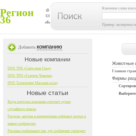
Ключевое слово или 
Регион
36
Пример: экспертиза с
компанию
Добавить
Новые компании
Животные и
DNS ТРК «Сити-парк Град»
Главная стра
DNS ТРЦ «Галерея Чижова»
Фирмы раз
DNS Технопоинт Магазин-склад
Сортиров
Новые статьи
Выберите
Когда карточка компании отвечает лучше
случайного поиска
Разделы, авторы и комментарии собирают портал в
живое сообщество
Реклама срабатывает там, где сообщение совпадает