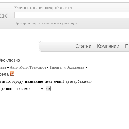
Ключевое слово или номер объявления
Пример: экспертиза сметной документации
Статьи
Компании
П
Эксклюзив
ница
Авто. Мото. Транспорт
Раритет и Эксклюзив
дела
названию
ать по:
городу
цене
e-mail
дате добавления
 регион: