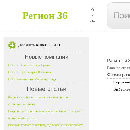
Регион 36
компанию
Добавить
Новые компании
Раритет и 
DNS ТРК «Сити-парк Град»
Главная стра
DNS ТРЦ «Галерея Чижова»
Фирмы раз
DNS Технопоинт Магазин-склад
Сортиров
Новые статьи
Выберите
Когда карточка компании отвечает лучше
случайного поиска
Разделы, авторы и комментарии собирают портал в
живое сообщество
Реклама срабатывает там, где сообщение совпадает