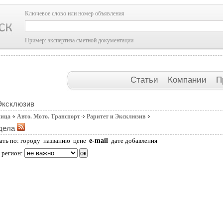
Ключевое слово или номер объявления
Пример: экспертиза сметной документации
Статьи
Компании
П
Эксклюзив
ница
Авто. Мото. Транспорт
Раритет и Эксклюзив
дела
e-mail
ать по:
городу
названию
цене
дате добавления
 регион: