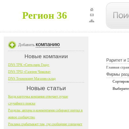
Регион 36
компанию
Добавить
Новые компании
Раритет и 
DNS ТРК «Сити-парк Град»
Главная стра
DNS ТРЦ «Галерея Чижова»
Фирмы раз
DNS Технопоинт Магазин-склад
Сортиров
Новые статьи
Выберите
Когда карточка компании отвечает лучше
случайного поиска
Разделы, авторы и комментарии собирают портал в
живое сообщество
Реклама срабатывает там, где сообщение совпадает