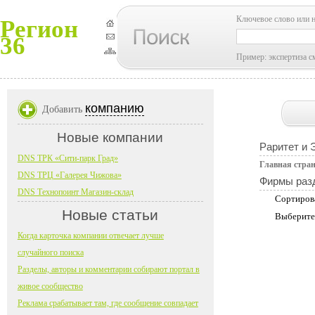
Ключевое слово или 
Регион
36
Пример: экспертиза с
компанию
Добавить
Новые компании
Раритет и 
DNS ТРК «Сити-парк Град»
Главная стра
DNS ТРЦ «Галерея Чижова»
Фирмы раз
DNS Технопоинт Магазин-склад
Сортиров
Новые статьи
Выберите
Когда карточка компании отвечает лучше
случайного поиска
Разделы, авторы и комментарии собирают портал в
живое сообщество
Реклама срабатывает там, где сообщение совпадает