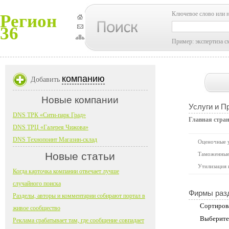
Ключевое слово или 
Регион
36
Пример: экспертиза с
компанию
Добавить
Новые компании
Услуги и П
DNS ТРК «Сити-парк Град»
Главная стра
DNS ТРЦ «Галерея Чижова»
DNS Технопоинт Магазин-склад
Оценочные 
Новые статьи
Таможенные
Утилизация
Когда карточка компании отвечает лучше
случайного поиска
Фирмы раз
Разделы, авторы и комментарии собирают портал в
Сортиров
живое сообщество
Выберите
Реклама срабатывает там, где сообщение совпадает