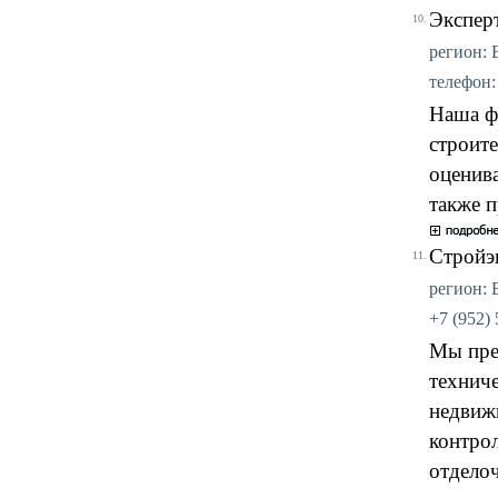
Экспер
10.
регион: 
телефон: 
Наша ф
строите
оценива
также п
Стройэ
11.
регион: 
+7 (952) 
Мы пре
техниче
недвиж
контро
отдело