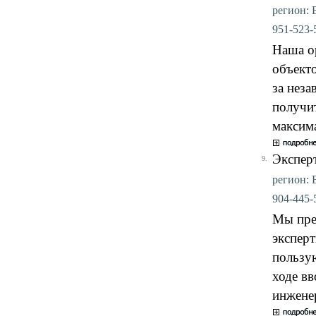
регион: В
951-523-5
Наша о
объект
за неза
получит
максим
Экспер
9.
регион: 
904-445-5
Мы пре
экспер
пользу
ходе вв
инжене