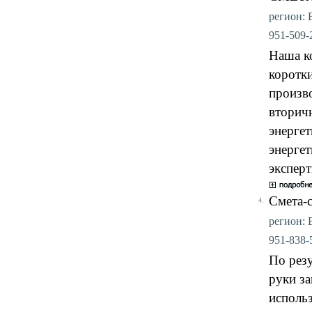
регион: В
951-509-2
Наша к
коротки
произв
вторичн
энергет
энергет
эксперт
Смета-
4.
регион: В
951-838-5
По рез
руки з
использ