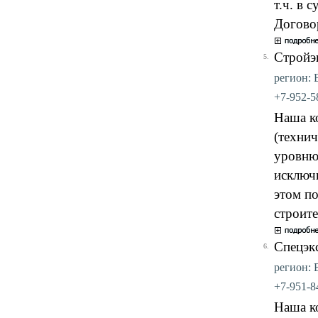
т.ч. в 
Догово
Стройэ
5.
регион: 
+7-952-58
Наша к
(техни
уровню
исключи
этом п
строите
Спецэк
6.
регион: 
+7-951-84
Наша к