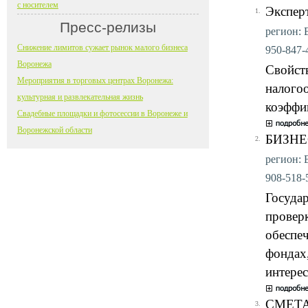
с носителем
Экспер
1.
Пресс-релизы
регион: 
Снижение лимитов сужает рынок малого бизнеса
950-847-4
Воронежа
Свойст
Мероприятия в торговых центрах Воронежа:
налого
культурная и развлекательная жизнь
коэффи
Свадебные площадки и фотосессии в Воронеже и
Воронежской области
БИЗНЕ
2.
регион: В
908-518-5
Госуда
проверк
обеспе
фондах,
интерес
СМЕТ
3.