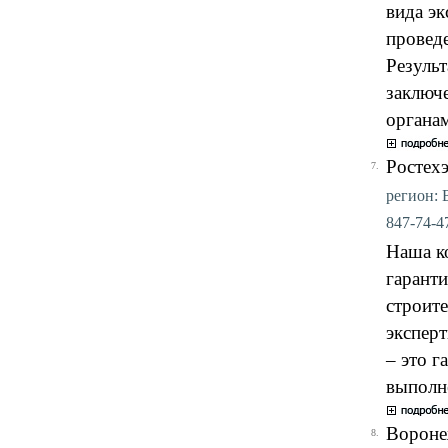
вида эк
проведе
Результ
заключе
органа
Ростех
7.
регион: 
847-74-47
Наша ко
гаранти
строите
эксперт
– это г
выполн
Вороне
8.