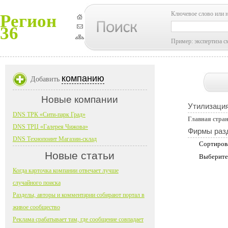
Ключевое слово или 
Регион
36
Пример: экспертиза с
компанию
Добавить
Новые компании
Утилизаци
DNS ТРК «Сити-парк Град»
Главная стра
DNS ТРЦ «Галерея Чижова»
Фирмы раз
DNS Технопоинт Магазин-склад
Сортиров
Новые статьи
Выберите
Когда карточка компании отвечает лучше
случайного поиска
Разделы, авторы и комментарии собирают портал в
живое сообщество
Реклама срабатывает там, где сообщение совпадает