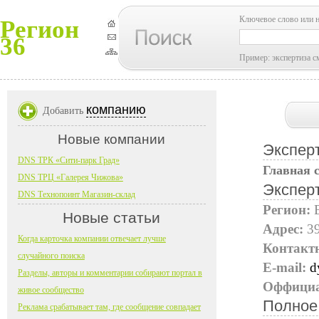
Ключевое слово или 
Регион
36
Пример: экспертиза с
компанию
Добавить
Новые компании
Экспер
DNS ТРК «Сити-парк Град»
Главная 
DNS ТРЦ «Галерея Чижова»
Экспер
DNS Технопоинт Магазин-склад
Регион:
Новые статьи
Адрес:
39
Когда карточка компании отвечает лучше
Контакт
случайного поиска
E-mail:
d
Разделы, авторы и комментарии собирают портал в
Оффициа
живое сообщество
Полное
Реклама срабатывает там, где сообщение совпадает