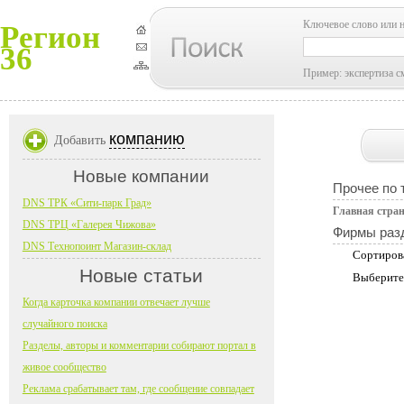
Ключевое слово или 
Регион
36
Пример: экспертиза с
компанию
Добавить
Новые компании
Прочее по 
DNS ТРК «Сити-парк Град»
Главная стра
DNS ТРЦ «Галерея Чижова»
Фирмы раз
DNS Технопоинт Магазин-склад
Сортиров
Новые статьи
Выберите
Когда карточка компании отвечает лучше
случайного поиска
Разделы, авторы и комментарии собирают портал в
живое сообщество
Реклама срабатывает там, где сообщение совпадает