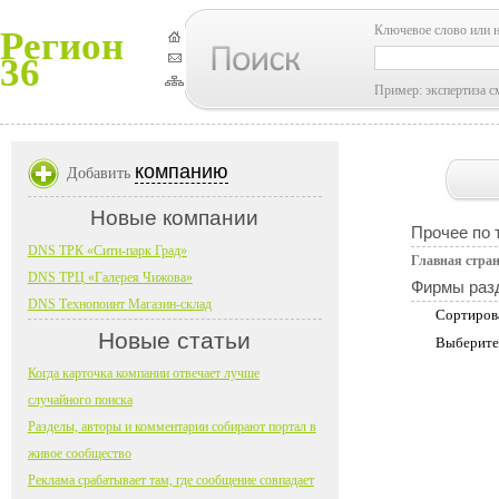
Ключевое слово или 
Регион
36
Пример: экспертиза с
компанию
Добавить
Новые компании
Прочее по 
DNS ТРК «Сити-парк Град»
Главная стра
DNS ТРЦ «Галерея Чижова»
Фирмы раз
DNS Технопоинт Магазин-склад
Сортиров
Новые статьи
Выберите
Когда карточка компании отвечает лучше
случайного поиска
Разделы, авторы и комментарии собирают портал в
живое сообщество
Реклама срабатывает там, где сообщение совпадает