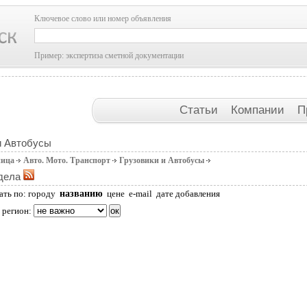
Ключевое слово или номер объявления
Пример: экспертиза сметной документации
Статьи
Компании
П
и Автобусы
ница
Авто. Мото. Транспорт
Грузовики и Автобусы
дела
названию
ать по:
городу
цене
e-mail
дате добавления
 регион: