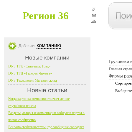
Регион 36
компанию
Добавить
Новые компании
Грузовики 
DNS ТРК «Сити-парк Град»
Главная стра
DNS ТРЦ «Галерея Чижова»
Фирмы раз
DNS Технопоинт Магазин-склад
Сортиров
Новые статьи
Выберите
Когда карточка компании отвечает лучше
случайного поиска
Разделы, авторы и комментарии собирают портал в
живое сообщество
Реклама срабатывает там, где сообщение совпадает