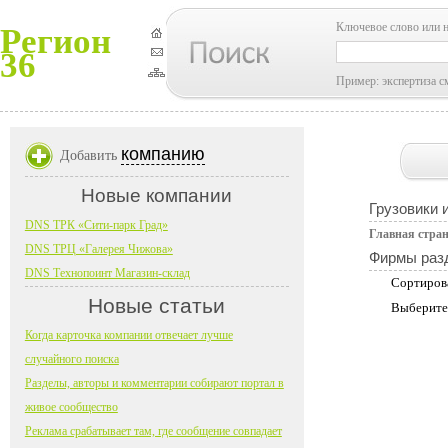
Ключевое слово или 
Регион
36
Пример: экспертиза с
компанию
Добавить
Новые компании
Грузовики 
DNS ТРК «Сити-парк Град»
Главная стра
DNS ТРЦ «Галерея Чижова»
Фирмы раз
DNS Технопоинт Магазин-склад
Сортиров
Новые статьи
Выберите
Когда карточка компании отвечает лучше
случайного поиска
Разделы, авторы и комментарии собирают портал в
живое сообщество
Реклама срабатывает там, где сообщение совпадает