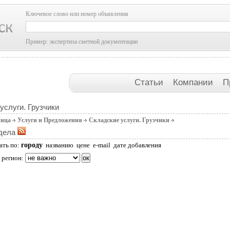
Ключевое слово или номер объявления
Пример: экспертиза сметной документации
Статьи
Компании
П
услуги. Грузчики
ница
Услуги и Предложения
Складские услуги. Грузчики
дела
городу
ать по:
названию
цене
e-mail
дате добавления
 регион: