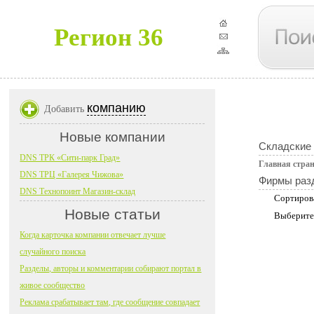
Регион 36
компанию
Добавить
Новые компании
Складские 
DNS ТРК «Сити-парк Град»
Главная стра
DNS ТРЦ «Галерея Чижова»
Фирмы раз
DNS Технопоинт Магазин-склад
Сортиров
Новые статьи
Выберите
Когда карточка компании отвечает лучше
случайного поиска
Разделы, авторы и комментарии собирают портал в
живое сообщество
Реклама срабатывает там, где сообщение совпадает