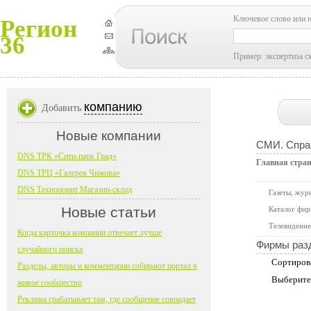
Ключевое слово или 
Регион
36
Пример: экспертиза с
компанию
Добавить
Новые компании
СМИ. Справ
DNS ТРК «Сити-парк Град»
Главная стра
DNS ТРЦ «Галерея Чижова»
DNS Технопоинт Магазин-склад
Газеты, жур
Новые статьи
Каталог фир
Телевидение
Когда карточка компании отвечает лучше
Фирмы раз
случайного поиска
Сортиров
Разделы, авторы и комментарии собирают портал в
Выберите
живое сообщество
Реклама срабатывает там, где сообщение совпадает