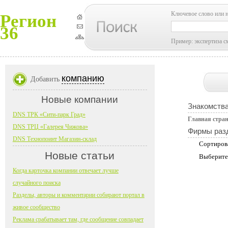
Ключевое слово или 
Регион
36
Пример: экспертиза с
компанию
Добавить
Новые компании
Знакомств
DNS ТРК «Сити-парк Град»
Главная стра
DNS ТРЦ «Галерея Чижова»
Фирмы раз
DNS Технопоинт Магазин-склад
Сортиров
Новые статьи
Выберите
Когда карточка компании отвечает лучше
случайного поиска
Разделы, авторы и комментарии собирают портал в
живое сообщество
Реклама срабатывает там, где сообщение совпадает