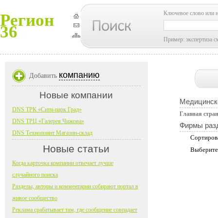
Ключевое слово или 
Регион
36
Пример: экспертиза с
компанию
Добавить
Новые компании
Медицинск
DNS ТРК «Сити-парк Град»
Главная стра
DNS ТРЦ «Галерея Чижова»
Фирмы раз
DNS Технопоинт Магазин-склад
Сортиров
Новые статьи
Выберите
Когда карточка компании отвечает лучше
случайного поиска
Разделы, авторы и комментарии собирают портал в
живое сообщество
Реклама срабатывает там, где сообщение совпадает