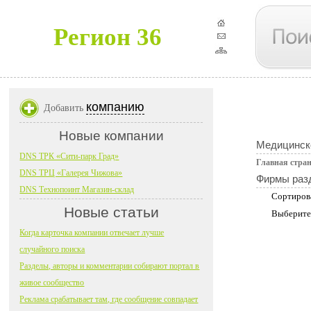
Регион 36
компанию
Добавить
Новые компании
Медицинск
DNS ТРК «Сити-парк Град»
Главная стра
DNS ТРЦ «Галерея Чижова»
Фирмы раз
DNS Технопоинт Магазин-склад
Сортиров
Новые статьи
Выберите
Когда карточка компании отвечает лучше
случайного поиска
Разделы, авторы и комментарии собирают портал в
живое сообщество
Реклама срабатывает там, где сообщение совпадает