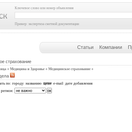
Ключевое слово или номер объявления
Пример: экспертиза сметной документации
Статьи
Компании
П
ое страхование
ница
Медицина и Здоровье
Медицинское страхование
дела
цене
ать по:
городу
названию
e-mail
дате добавления
 регион: