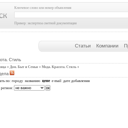
Ключевое слово или номер объявления
Пример: экспертиза сметной документации
Статьи
Компании
П
ота. Стиль
ница
Дом. Быт и Семья
Мода. Красота. Стиль
дела
цене
ать по:
городу
названию
e-mail
дате добавления
 регион: