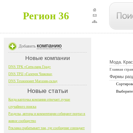
Регион 36
компанию
Добавить
Новые компании
Мода. Крас
DNS ТРК «Сити-парк Град»
Главная стра
DNS ТРЦ «Галерея Чижова»
Фирмы раз
DNS Технопоинт Магазин-склад
Сортиров
Новые статьи
Выберите
Когда карточка компании отвечает лучше
случайного поиска
Разделы, авторы и комментарии собирают портал в
живое сообщество
Реклама срабатывает там, где сообщение совпадает