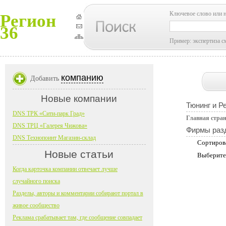
Ключевое слово или 
Регион
36
Пример: экспертиза с
компанию
Добавить
Новые компании
Тюнинг и Р
DNS ТРК «Сити-парк Град»
Главная стра
DNS ТРЦ «Галерея Чижова»
Фирмы раз
DNS Технопоинт Магазин-склад
Сортиров
Новые статьи
Выберите
Когда карточка компании отвечает лучше
случайного поиска
Разделы, авторы и комментарии собирают портал в
живое сообщество
Реклама срабатывает там, где сообщение совпадает