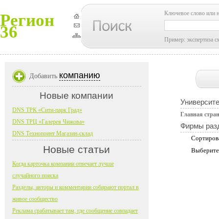
Ключевое слово или 
Регион
36
Пример: экспертиза с
компанию
Добавить
Новые компании
Университе
DNS ТРК «Сити-парк Град»
Главная стра
DNS ТРЦ «Галерея Чижова»
Фирмы раз
DNS Технопоинт Магазин-склад
Сортиров
Новые статьи
Выберите
Когда карточка компании отвечает лучше
случайного поиска
Разделы, авторы и комментарии собирают портал в
живое сообщество
Реклама срабатывает там, где сообщение совпадает