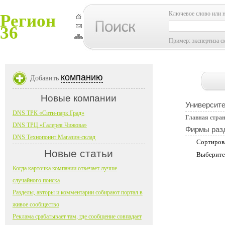
Ключевое слово или 
Регион
36
Пример: экспертиза с
компанию
Добавить
Новые компании
Университе
DNS ТРК «Сити-парк Град»
Главная стра
DNS ТРЦ «Галерея Чижова»
Фирмы раз
DNS Технопоинт Магазин-склад
Сортиров
Новые статьи
Выберите
Когда карточка компании отвечает лучше
случайного поиска
Разделы, авторы и комментарии собирают портал в
живое сообщество
Реклама срабатывает там, где сообщение совпадает