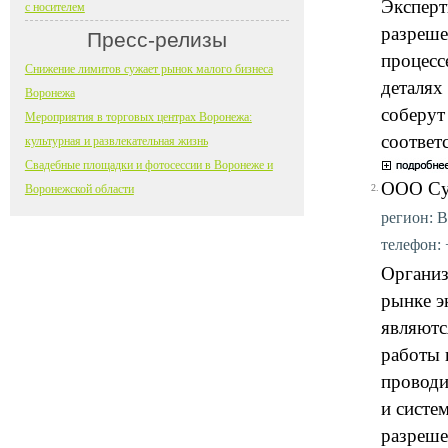
Экспер
с носителем
разреше
Пресс-релизы
процесс
Снижение лимитов сужает рынок малого бизнеса
деталях
Воронежа
соберут
Мероприятия в торговых центрах Воронежа:
соответ
культурная и развлекательная жизнь
Свадебные площадки и фотосессии в Воронеже и
ООО Су
Воронежской области
2.
регион: В
телефон: 
Организ
рынке э
являютс
работы 
проводи
и систе
разреше