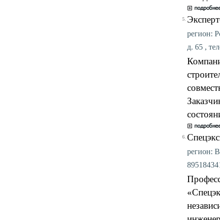
Эксперт
5.
регион: Р
д. 65 , те
Компани
строите
совмест
Заказчи
состоян
Спецэкс
6.
регион: В
895184341
Професс
«Спецэк
независ
инженер