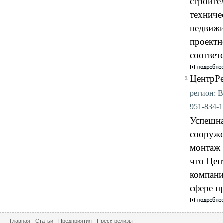
строите
техниче
недвижи
проектн
соответ
ЦентрРе
9.
регион: В
951-834-11
Успешна
сооруже
монтаж 
что Цен
компани
сфере п
Главная
Статьи
Предприятия
Пресс-релизы