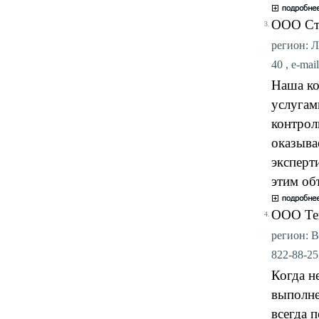
ООО Ст
3.
регион: Л
40 , e-mai
Наша ко
услугам
контрол
оказыва
эксперт
этим об
ООО Те
4.
регион: В
822-88-25 
Когда н
выполне
всегда 