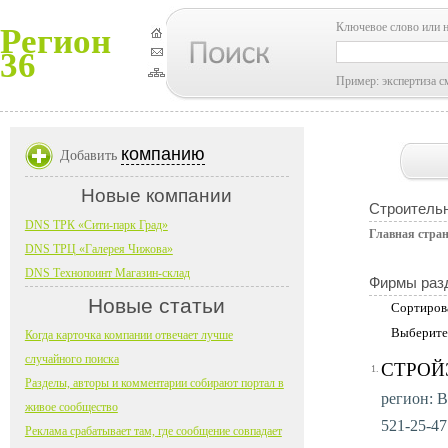
Ключевое слово или 
Регион
36
Пример: экспертиза с
компанию
Добавить
Новые компании
Строительн
DNS ТРК «Сити-парк Град»
Главная стра
DNS ТРЦ «Галерея Чижова»
DNS Технопоинт Магазин-склад
Фирмы раз
Новые статьи
Сортиров
Выберите
Когда карточка компании отвечает лучше
случайного поиска
СТРОЙ
1.
Разделы, авторы и комментарии собирают портал в
регион: В
живое сообщество
521-25-47 
Реклама срабатывает там, где сообщение совпадает