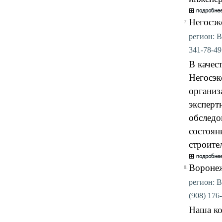
Негосэк
7.
регион: В
341-78-49 
В качес
Негосэк
организ
эксперт
обследо
состоян
строител
Воронеж
8.
регион: В
(908) 176-
Наша ко