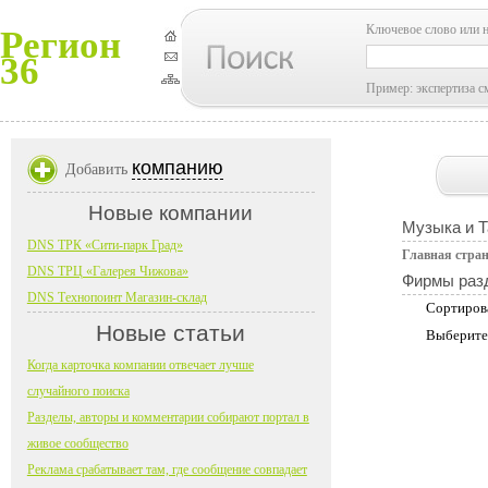
Ключевое слово или 
Регион
36
Пример: экспертиза с
компанию
Добавить
Новые компании
Музыка и 
DNS ТРК «Сити-парк Град»
Главная стра
DNS ТРЦ «Галерея Чижова»
Фирмы раз
DNS Технопоинт Магазин-склад
Сортиров
Новые статьи
Выберите
Когда карточка компании отвечает лучше
случайного поиска
Разделы, авторы и комментарии собирают портал в
живое сообщество
Реклама срабатывает там, где сообщение совпадает