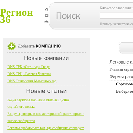
Ключевое слово или 
Регион
36
Пример: экспертиза с
компанию
Добавить
Новые компании
Легковые 
DNS ТРК «Сити-парк Град»
Главная стра
DNS ТРЦ «Галерея Чижова»
Фирмы раз
DNS Технопоинт Магазин-склад
Сортиров
Новые статьи
Выберите
Когда карточка компании отвечает лучше
случайного поиска
Разделы, авторы и комментарии собирают портал в
живое сообщество
Реклама срабатывает там, где сообщение совпадает