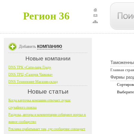
Регион 36
компанию
Добавить
Новые компании
Таможенны
DNS ТРК «Сити-парк Град»
Главная стра
DNS ТРЦ «Галерея Чижова»
Фирмы раз
DNS Технопоинт Магазин-склад
Сортиров
Новые статьи
Выберите
Когда карточка компании отвечает лучше
случайного поиска
Разделы, авторы и комментарии собирают портал в
живое сообщество
Реклама срабатывает там, где сообщение совпадает