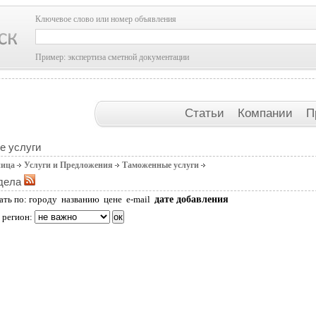
Ключевое слово или номер объявления
Пример: экспертиза сметной документации
Статьи
Компании
П
е услуги
ница
Услуги и Предложения
Таможенные услуги
дела
дате добавления
ать по:
городу
названию
цене
e-mail
 регион: