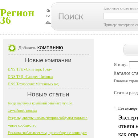
Ключевое слово или 
Регион
36
Пример: экспертиза с
компанию
Добавить
Новые компании
Я ищу:
DNS ТРК «Сити-парк Град»
Каталог ст
DNS ТРЦ «Галерея Чижова»
Главная стра
DNS Технопоинт Магазин-склад
Новые статьи
Статьи разд
Когда карточка компании отвечает лучше
Где экспер
1.
случайного поиска
Эксперт
Разделы, авторы и комментарии собирают портал в
ответа 
живое сообщество
Реклама срабатывает там, где сообщение совпадает
как опр