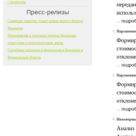
с носителем
передан
Пресс-релизы
использ
...
подроб
Снижение лимитов сужает рынок малого бизнеса
Воронежа
Нарушения 
2.
Мероприятия в торговых центрах Воронежа:
Формиро
культурная и развлекательная жизнь
стоимос
Свадебные площадки и фотосессии в Воронеже и
отклоне
Воронежской области
...
подроб
Нарушения 
3.
Формиро
стоимос
отклоне
...
подроб
Инженерные
4.
Анализ