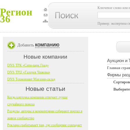
Ключевое слово или 
Регион
36
Пример: экспертиза с
компанию
Добавить
Новые компании
Аукцион и 
DNS ТРК «Сити-парк Град»
Главная стра
DNS ТРЦ «Галерея Чижова»
Фирмы раз
DNS Технопоинт Магазин-склад
Сортиров
Новые статьи
Выберите
Когда карточка компании отвечает лучше
случайного поиска
Разделы, авторы и комментарии собирают портал в
живое сообщество
Реклама срабатывает там, где сообщение совпадает