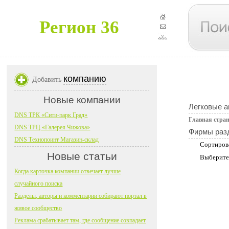
Регион 36
компанию
Добавить
Новые компании
Легковые 
DNS ТРК «Сити-парк Град»
Главная стра
DNS ТРЦ «Галерея Чижова»
Фирмы раз
DNS Технопоинт Магазин-склад
Сортиров
Новые статьи
Выберите
Когда карточка компании отвечает лучше
случайного поиска
Разделы, авторы и комментарии собирают портал в
живое сообщество
Реклама срабатывает там, где сообщение совпадает