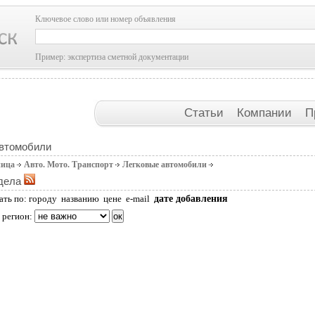
Ключевое слово или номер объявления
Пример: экспертиза сметной документации
Статьи
Компании
П
автомобили
ница
Авто. Мото. Транспорт
Легковые автомобили
дела
дате добавления
ать по:
городу
названию
цене
e-mail
 регион: