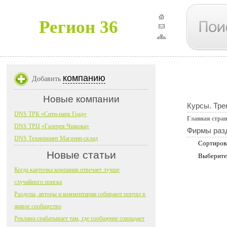
Регион 36
компанию
Добавить
Новые компании
Курсы. Тре
DNS ТРК «Сити-парк Град»
Главная стра
DNS ТРЦ «Галерея Чижова»
Фирмы раз
DNS Технопоинт Магазин-склад
Сортиров
Новые статьи
Выберите
Когда карточка компании отвечает лучше
случайного поиска
Разделы, авторы и комментарии собирают портал в
живое сообщество
Реклама срабатывает там, где сообщение совпадает