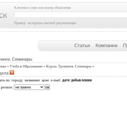
Ключевое слово или номер объявления
Пример: экспертиза сметной документации
Статьи
Компании
П
нинги. Семинары
ница
Учеба и Образование
Курсы. Тренинги. Семинары
дела
дате добавления
ать по:
городу
названию
цене
e-mail
 регион: