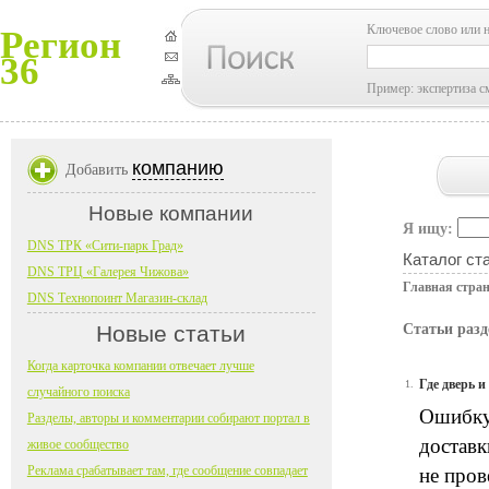
Ключевое слово или 
Регион
36
Пример: экспертиза с
компанию
Добавить
Новые компании
Я ищу:
DNS ТРК «Сити-парк Град»
Каталог ст
DNS ТРЦ «Галерея Чижова»
Главная стра
DNS Технопоинт Магазин-склад
Новые статьи
Статьи разд
Когда карточка компании отвечает лучше
Где дверь 
1.
случайного поиска
Ошибку 
Разделы, авторы и комментарии собирают портал в
доставк
живое сообщество
Реклама срабатывает там, где сообщение совпадает
не пров