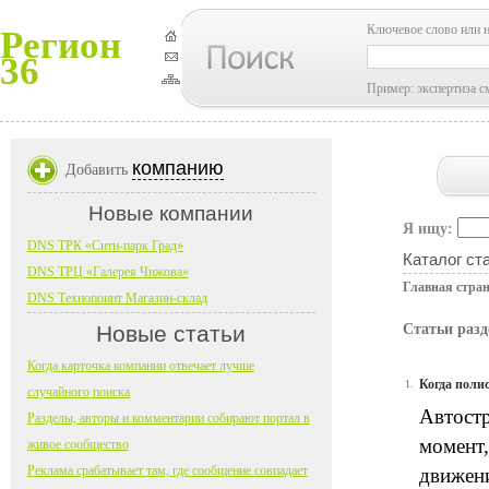
Ключевое слово или 
Регион
36
Пример: экспертиза с
компанию
Добавить
Новые компании
Я ищу:
DNS ТРК «Сити-парк Град»
Каталог ст
DNS ТРЦ «Галерея Чижова»
Главная стра
DNS Технопоинт Магазин-склад
Новые статьи
Статьи раз
Когда карточка компании отвечает лучше
Когда поли
1.
случайного поиска
Автостр
Разделы, авторы и комментарии собирают портал в
момент,
живое сообщество
Реклама срабатывает там, где сообщение совпадает
движени