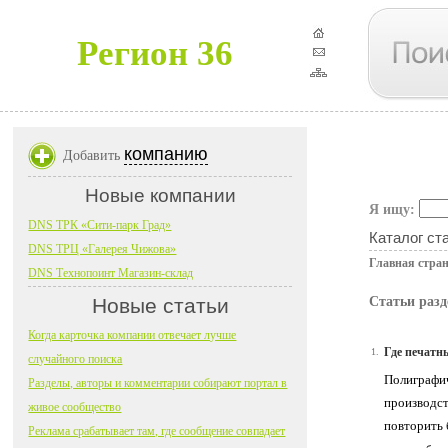
Регион 36
компанию
Добавить
Новые компании
Я ищу:
DNS ТРК «Сити-парк Град»
Каталог ст
DNS ТРЦ «Галерея Чижова»
Главная стра
DNS Технопоинт Магазин-склад
Новые статьи
Статьи раз
Когда карточка компании отвечает лучше
Где печатн
1.
случайного поиска
Полиграфич
Разделы, авторы и комментарии собирают портал в
производст
живое сообщество
повторить 
Реклама срабатывает там, где сообщение совпадает