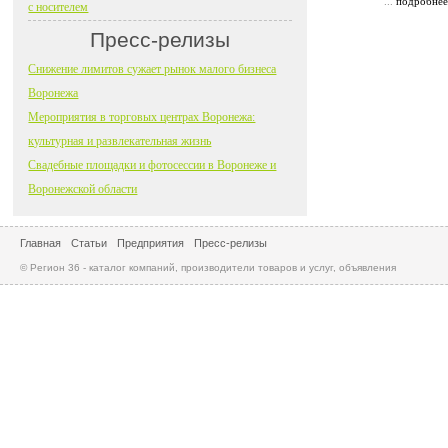
...
подробнее
с носителем
Пресс-релизы
Снижение лимитов сужает рынок малого бизнеса
Воронежа
Мероприятия в торговых центрах Воронежа:
культурная и развлекательная жизнь
Свадебные площадки и фотосессии в Воронеже и
Воронежской области
Главная
Статьи
Предприятия
Пресс-релизы
© Регион 36 - каталог компаний, производители товаров и услуг, объявления