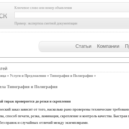
Ключевое слово или номер объявления
Пример: экспертиза сметной документации
Статьи
Компании
П
атей
ница
Услуги и Предложения
Типография и Полиграфия
дела Типография и Полиграфия
ый тираж проверяется до резки и скрепления
еский заказ зависит от того, насколько рано проверены технические требован
ва, способ печати, резка, ламинация, скрепление и контроль качества. Быстрая
без правок и случайных отличий между экземплярами.