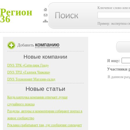
Ключевое слово или 
Регион
36
Пример: экспертиза с
компанию
Добавить
Новые компании
Я ищу:
DNS ТРК «Сити-парк Град»
Участники 
DNS ТРЦ «Галерея Чижова»
В данном раз
DNS Технопоинт Магазин-склад
Новые статьи
Когда карточка компании отвечает лучше
случайного поиска
Разделы, авторы и комментарии собирают портал в
живое сообщество
Реклама срабатывает там, где сообщение совпадает