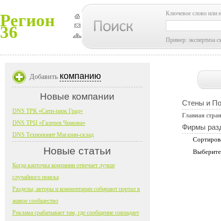
Ключевое слово или 
Регион
36
Пример: экспертиза с
компанию
Добавить
Новые компании
Стены и П
DNS ТРК «Сити-парк Град»
Главная стра
DNS ТРЦ «Галерея Чижова»
Фирмы раз
DNS Технопоинт Магазин-склад
Сортиров
Новые статьи
Выберите
Когда карточка компании отвечает лучше
случайного поиска
Разделы, авторы и комментарии собирают портал в
живое сообщество
Реклама срабатывает там, где сообщение совпадает