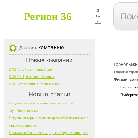
Регион 36
компанию
Добавить
Новые компании
Горнолыжн
DNS ТРК «Сити-парк Град»
Главная стра
DNS ТРЦ «Галерея Чижова»
Фирмы раз
DNS Технопоинт Магазин-склад
Сортиров
Новые статьи
Выберите
Когда карточка компании отвечает лучше
случайного поиска
Разделы, авторы и комментарии собирают портал в
живое сообщество
Реклама срабатывает там, где сообщение совпадает