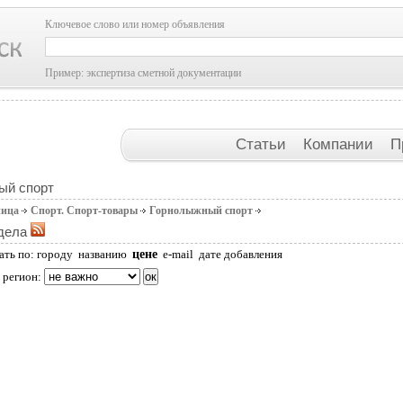
Ключевое слово или номер объявления
Пример: экспертиза сметной документации
Статьи
Компании
П
ый спорт
ница
Спорт. Спорт-товары
Горнолыжный спорт
дела
цене
ать по:
городу
названию
e-mail
дате добавления
 регион: