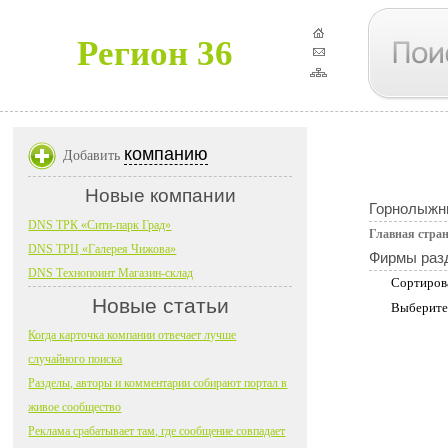
Регион 36
компанию
Добавить
Новые компании
Горнолыжн
DNS ТРК «Сити-парк Град»
Главная стра
DNS ТРЦ «Галерея Чижова»
Фирмы раз
DNS Технопоинт Магазин-склад
Сортиров
Новые статьи
Выберите
Когда карточка компании отвечает лучше
случайного поиска
Разделы, авторы и комментарии собирают портал в
живое сообщество
Реклама срабатывает там, где сообщение совпадает