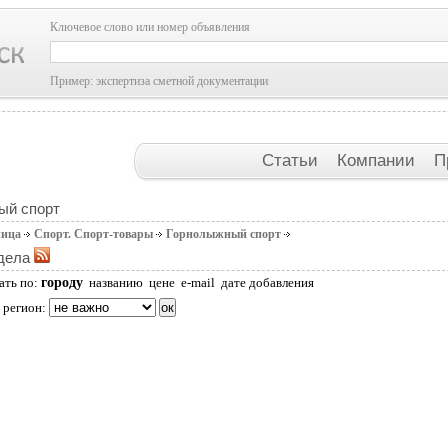
Ключевое слово или номер объявления
Пример: экспертиза сметной документации
Статьи
Компании
П
ый спорт
ница
Спорт. Спорт-товары
Горнолыжный спорт
дела
городу
ать по:
названию
цене
e-mail
дате добавления
 регион: