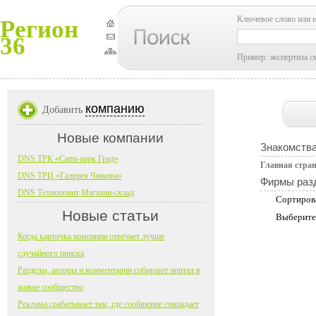
Ключевое слово или 
Регион
36
Пример: экспертиза с
компанию
Добавить
Новые компании
Знакомств
DNS ТРК «Сити-парк Град»
Главная стра
DNS ТРЦ «Галерея Чижова»
Фирмы раз
DNS Технопоинт Магазин-склад
Сортиров
Новые статьи
Выберите
Когда карточка компании отвечает лучше
случайного поиска
Разделы, авторы и комментарии собирают портал в
живое сообщество
Реклама срабатывает там, где сообщение совпадает