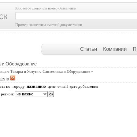
Ключевое слово или номер объявления
Пример: экспертиза сметной документации
Статьи
Компании
П
а и Оборудование
ница
Товары и Услуги
Сантехника и Оборудование
дела
названию
ать по:
городу
цене
e-mail
дате добавления
 регион: