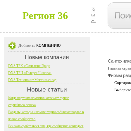
Регион 36
компанию
Добавить
Новые компании
Сантехник
DNS ТРК «Сити-парк Град»
Главная стра
DNS ТРЦ «Галерея Чижова»
Фирмы раз
DNS Технопоинт Магазин-склад
Сортиров
Новые статьи
Выберите
Когда карточка компании отвечает лучше
случайного поиска
Разделы, авторы и комментарии собирают портал в
живое сообщество
Реклама срабатывает там, где сообщение совпадает