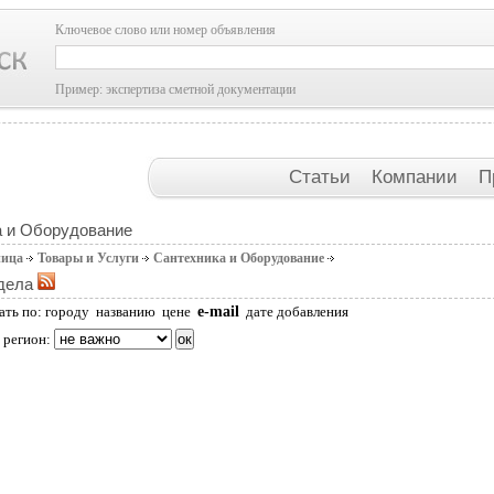
Ключевое слово или номер объявления
Пример: экспертиза сметной документации
Статьи
Компании
П
а и Оборудование
ница
Товары и Услуги
Сантехника и Оборудование
дела
e-mail
ать по:
городу
названию
цене
дате добавления
 регион: