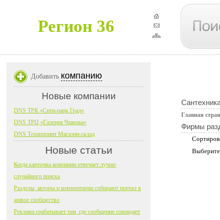
Регион 36
компанию
Добавить
Новые компании
Сантехник
DNS ТРК «Сити-парк Град»
Главная стра
DNS ТРЦ «Галерея Чижова»
Фирмы раз
DNS Технопоинт Магазин-склад
Сортиров
Новые статьи
Выберите
Когда карточка компании отвечает лучше
случайного поиска
Разделы, авторы и комментарии собирают портал в
живое сообщество
Реклама срабатывает там, где сообщение совпадает