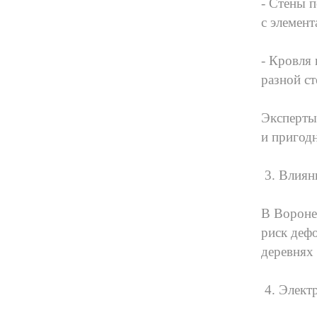
- Стены 
с элемен
- Кровля
разной ст
Эксперты
и пригод
3. Влиян
В Вороне
риск деф
деревнях
4. Элект