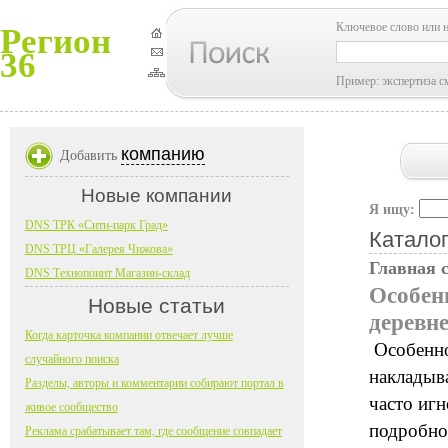
Ключевое слово или 
Регион
36
Пример: экспертиза с
компанию
Добавить
Новые компании
Я ищу:
DNS ТРК «Сити-парк Град»
Каталог
DNS ТРЦ «Галерея Чижова»
Главная 
DNS Технопоинт Магазин-склад
Особен
Новые статьи
деревн
Когда карточка компании отвечает лучше
Особенно
случайного поиска
накладыв
Разделы, авторы и комментарии собирают портал в
часто игн
живое сообщество
подробно
Реклама срабатывает там, где сообщение совпадает