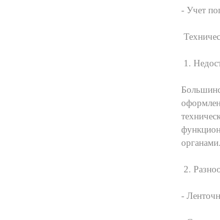
- Учет п
Техничес
1. Недос
Большинс
оформлен
техничес
функцион
органами
2. Разно
- Ленточ