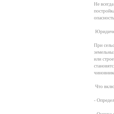
Не всегд
постройк
опасность
Юридичес
При сель
земельных
или стро
становят
чиновник
Что вклю
- Опреде
- Оценка 