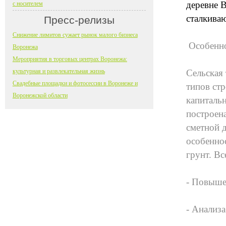
деревне 
с носителем
сталкиваю
Пресс-релизы
Снижение лимитов сужает рынок малого бизнеса
Особенно
Воронежа
Мероприятия в торговых центрах Воронежа:
культурная и развлекательная жизнь
Сельская
Свадебные площадки и фотосессии в Воронеже и
типов ст
Воронежской области
капиталь
построена
сметной 
особенно
грунт. Вс
- Повыше
- Анализ