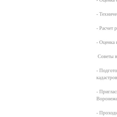
- Техниче
- Расчет 
- Оценка
Советы в
- Подгот
кадастров
- Пригла
Воронежс
- Проход